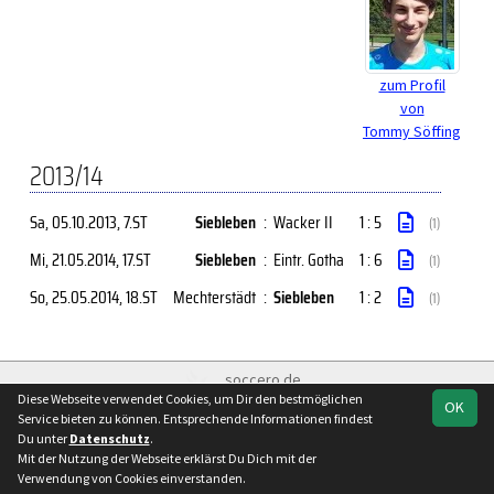
zum Profil
von
Tommy Söffing
2013/14
Sa, 05.10.2013
, 7.ST
Siebleben
:
Wacker II
1 : 5
(1)
Mi, 21.05.2014
, 17.ST
Siebleben
:
Eintr. Gotha
1 : 6
(1)
So, 25.05.2014
, 18.ST
Mechterstädt
:
Siebleben
1 : 2
(1)
soccero.de
Diese Webseite verwendet Cookies, um Dir den bestmöglichen
© 2006 - 2026
OK
Service bieten zu können. Entsprechende Informationen findest
Besucherstatistik
Kontakt
Impressum
Datenschutz
Du unter
Datenschutz
.
Mit der Nutzung der Webseite erklärst Du Dich mit der
Verwendung von Cookies einverstanden.