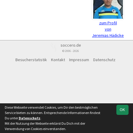
zum Profil
von
Jeremias Hädicke
soccero.de
© 2006 - 2026
Besucherstatistik
Kontakt
Impressum
Datenschutz
Diese Webseite verwendet Cookies, um Dir den bestmöglichen
OK
Service bieten zu können. Entsprechende Informationen findest
Du unter
Datenschutz
.
Mit der Nutzung der Webseite erklärst Du Dich mit der
Verwendung von Cookies einverstanden.