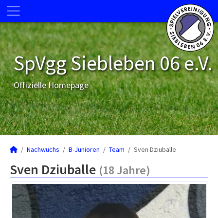
SpVgg Siebleben 06 e.V.
Offizielle Homepage
Nachwuchs
B-Junioren
Team
Sven Dziuballe
Sven Dziuballe
(18 Jahre)