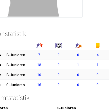
nstatistik
5
B-Junioren
7
0
0
4
4
B-Junioren
18
0
1
1
2
B-Junioren
10
0
0
0
1
C-Junioren
16
0
0
0
mtstatistik
oren
C-Junioren