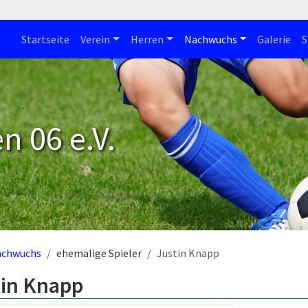
Startseite
Verein
Herren
Nachwuchs
Galerie
S
n 06 e.V.
achwuchs
ehemalige Spieler
Justin Knapp
tin Knapp