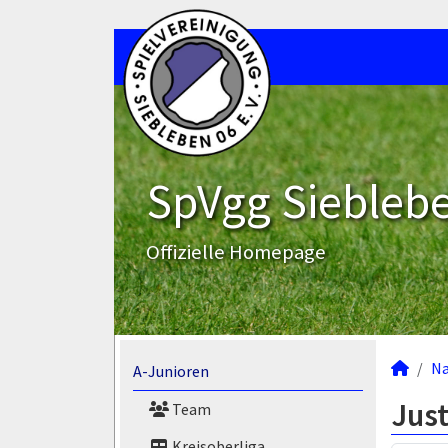
SpVgg Sieblebe
Offizielle Homepage
N
A-Junioren
Jus
Team
Kreisoberliga