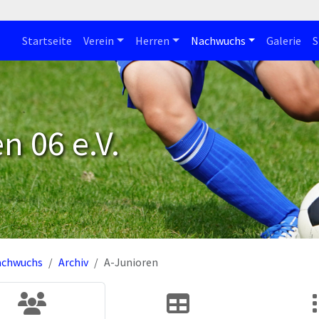
Startseite
Verein
Herren
Nachwuchs
Galerie
S
n 06 e.V.
achwuchs
Archiv
A-Junioren