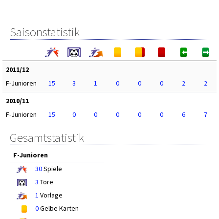
Saisonstatistik
2011/12
F-Junioren
15
3
1
0
0
0
2
2
2010/11
F-Junioren
15
0
0
0
0
0
6
7
Gesamtstatistik
F-Junioren
30
Spiele
3
Tore
1
Vorlage
0
Gelbe Karten