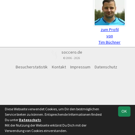
zum Profil
von
Tim Büchner
soccero.de
© 2006 - 2026
Besucherstatistik
Kontakt
Impressum
Datenschutz
Diese Webseite verwendet Cookies, um Dir den bestmöglichen
OK
Service bieten zu können. Entsprechende Informationen findest
Du unter
Datenschutz
.
Mit der Nutzung der Webseite erklärst Du Dich mit der
Verwendung von Cookies einverstanden.