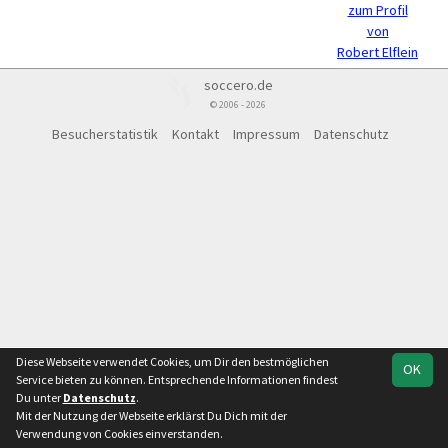
zum Profil
von
Robert Elflein
soccero.de
© 2006 - 2026
Besucherstatistik
Kontakt
Impressum
Datenschutz
Diese Webseite verwendet Cookies, um Dir den bestmöglichen
OK
Service bieten zu können. Entsprechende Informationen findest
Du unter
Datenschutz
.
Mit der Nutzung der Webseite erklärst Du Dich mit der
Verwendung von Cookies einverstanden.