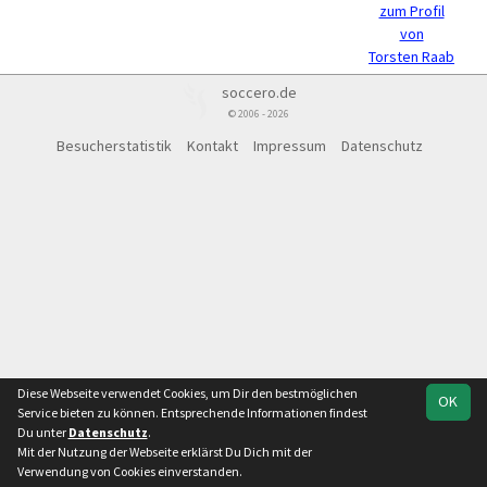
zum Profil
von
Torsten Raab
soccero.de
© 2006 - 2026
Besucherstatistik
Kontakt
Impressum
Datenschutz
Diese Webseite verwendet Cookies, um Dir den bestmöglichen
OK
Service bieten zu können. Entsprechende Informationen findest
Du unter
Datenschutz
.
Mit der Nutzung der Webseite erklärst Du Dich mit der
Verwendung von Cookies einverstanden.