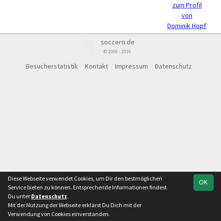
zum Profil
von
Dominik Hopf
soccero.de
© 2006 - 2026
Besucherstatistik
Kontakt
Impressum
Datenschutz
Diese Webseite verwendet Cookies, um Dir den bestmöglichen
OK
Service bieten zu können. Entsprechende Informationen findest
Du unter
Datenschutz
.
Mit der Nutzung der Webseite erklärst Du Dich mit der
Verwendung von Cookies einverstanden.