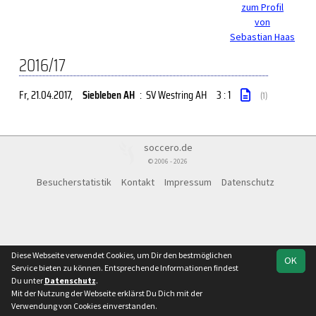
zum Profil
von
Sebastian Haas
2016/17
Fr, 21.04.2017
,
Siebleben AH
:
SV Westring AH
3 : 1
(1)
soccero.de
© 2006 - 2026
Besucherstatistik
Kontakt
Impressum
Datenschutz
Diese Webseite verwendet Cookies, um Dir den bestmöglichen
OK
Service bieten zu können. Entsprechende Informationen findest
Du unter
Datenschutz
.
Mit der Nutzung der Webseite erklärst Du Dich mit der
Verwendung von Cookies einverstanden.