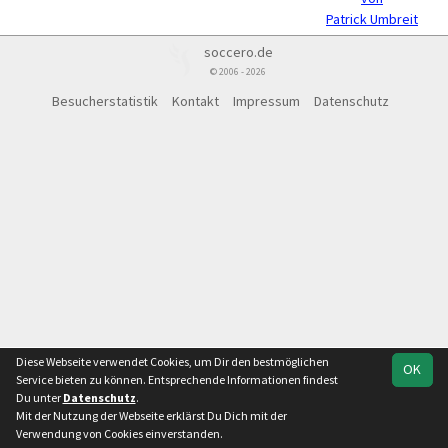
Patrick Umbreit
soccero.de
© 2006 - 2026
Besucherstatistik
Kontakt
Impressum
Datenschutz
Diese Webseite verwendet Cookies, um Dir den bestmöglichen
OK
Service bieten zu können. Entsprechende Informationen findest
Du unter
Datenschutz
.
Mit der Nutzung der Webseite erklärst Du Dich mit der
Verwendung von Cookies einverstanden.