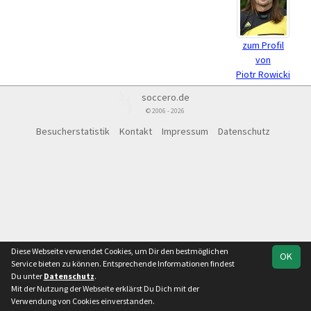
zum Profil
von
Piotr Rowicki
soccero.de
© 2006 - 2026
Besucherstatistik
Kontakt
Impressum
Datenschutz
Diese Webseite verwendet Cookies, um Dir den bestmöglichen
OK
Service bieten zu können. Entsprechende Informationen findest
Du unter
Datenschutz
.
Mit der Nutzung der Webseite erklärst Du Dich mit der
Verwendung von Cookies einverstanden.