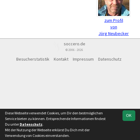
zum Profil
von
Jörg Neubecker
soccero.de
© 2006 - 2026
Besucherstatistik
Kontakt
Impressum
Datenschutz
Diese Webseite verwendet Cookies, um Dir den bestmöglichen
OK
Service bieten zu können. Entsprechende Informationen findest
Du unter
Datenschutz
.
Mit der Nutzung der Webseite erklärst Du Dich mit der
Verwendung von Cookies einverstanden.