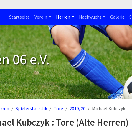
Startseite
Verein
Herren
Nachwuchs
Galerie
S
n 06 e.V.
rren
Spielerstatistik
Tore
2019/20
Michael Kubczyk
ael Kubczyk : Tore (Alte Herren)