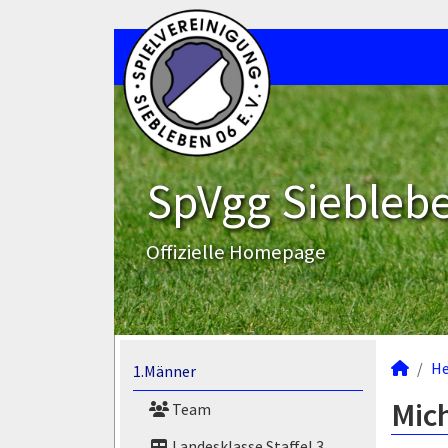
SpVgg Sieblebe
Offizielle Homepage
He
1.Männer
Mich
Team
Landesklasse Staffel 3