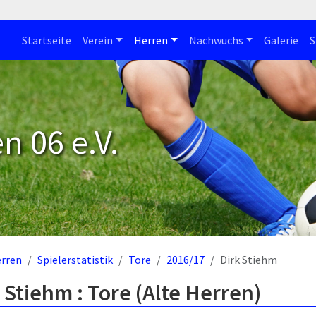
Startseite
Verein
Herren
Nachwuchs
Galerie
S
n 06 e.V.
rren
Spielerstatistik
Tore
2016/17
Dirk Stiehm
 Stiehm : Tore (Alte Herren)