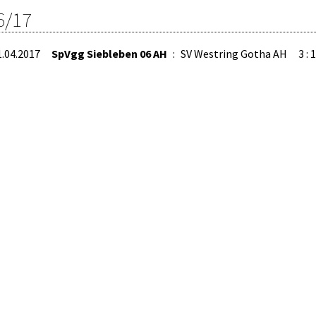
6/17
1.04.2017
SpVgg Siebleben 06 AH
:
SV Westring Gotha AH
3 : 1