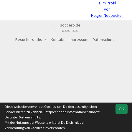
zum Profil
von
Holger Neubecker
soccero.de
© 2006 - 2026
Besucherstatistik
Kontakt
Impressum
Datenschutz
Diese Webseite verwendet Cookies, um Dir den bestmöglichen
OK
Service bieten zu können. Entsprechende Informationen findest
Du unter
Datenschutz
.
Mit der Nutzung der Webseite erklärst Du Dich mit der
Verwendung von Cookies einverstanden.