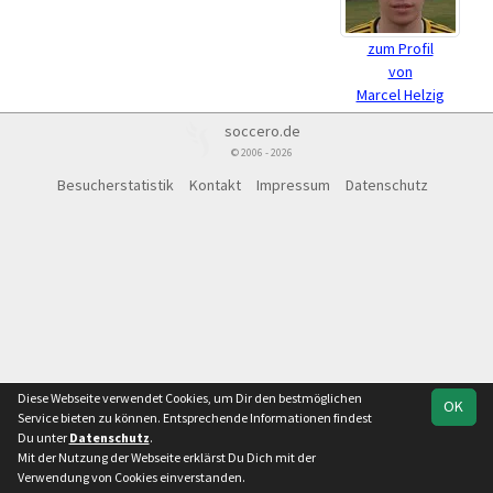
zum Profil
von
Marcel Helzig
soccero.de
© 2006 - 2026
Besucherstatistik
Kontakt
Impressum
Datenschutz
Diese Webseite verwendet Cookies, um Dir den bestmöglichen
OK
Service bieten zu können. Entsprechende Informationen findest
Du unter
Datenschutz
.
Mit der Nutzung der Webseite erklärst Du Dich mit der
Verwendung von Cookies einverstanden.