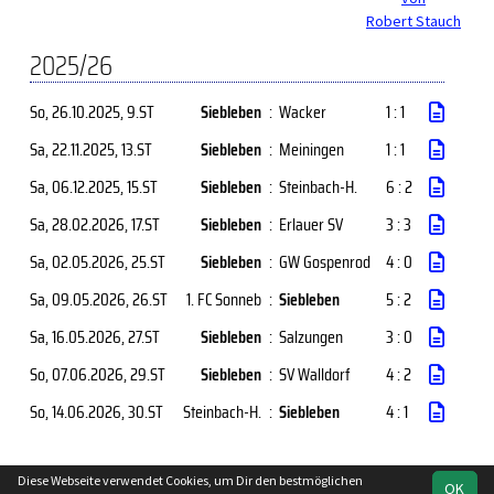
Robert Stauch
2025/26
So, 26.10.2025
, 9.ST
Siebleben
:
Wacker
1 : 1
Sa, 22.11.2025
, 13.ST
Siebleben
:
Meiningen
1 : 1
Sa, 06.12.2025
, 15.ST
Siebleben
:
Steinbach-H.
6 : 2
Sa, 28.02.2026
, 17.ST
Siebleben
:
Erlauer SV
3 : 3
Sa, 02.05.2026
, 25.ST
Siebleben
:
GW Gospenrod
4 : 0
Sa, 09.05.2026
, 26.ST
1. FC Sonneb
:
Siebleben
5 : 2
Sa, 16.05.2026
, 27.ST
Siebleben
:
Salzungen
3 : 0
So, 07.06.2026
, 29.ST
Siebleben
:
SV Walldorf
4 : 2
So, 14.06.2026
, 30.ST
Steinbach-H.
:
Siebleben
4 : 1
Diese Webseite verwendet Cookies, um Dir den bestmöglichen
OK