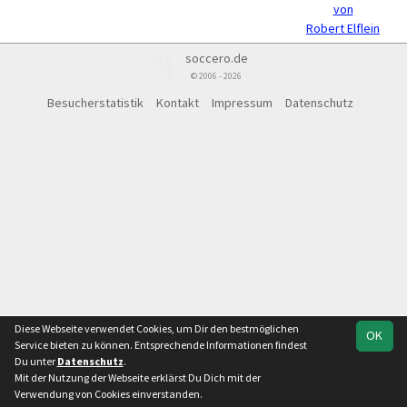
von
Robert Elflein
soccero.de
© 2006 - 2026
Besucherstatistik
Kontakt
Impressum
Datenschutz
Diese Webseite verwendet Cookies, um Dir den bestmöglichen
OK
Service bieten zu können. Entsprechende Informationen findest
Du unter
Datenschutz
.
Mit der Nutzung der Webseite erklärst Du Dich mit der
Verwendung von Cookies einverstanden.