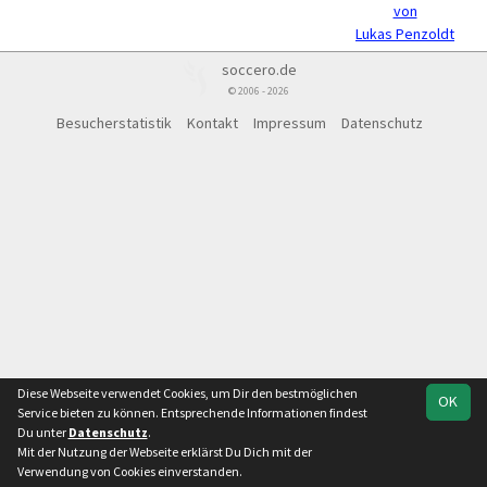
von
Lukas Penzoldt
soccero.de
© 2006 - 2026
Besucherstatistik
Kontakt
Impressum
Datenschutz
Diese Webseite verwendet Cookies, um Dir den bestmöglichen
OK
Service bieten zu können. Entsprechende Informationen findest
Du unter
Datenschutz
.
Mit der Nutzung der Webseite erklärst Du Dich mit der
Verwendung von Cookies einverstanden.