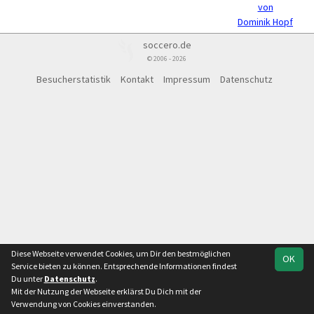
von
Dominik Hopf
soccero.de
© 2006 - 2026
Besucherstatistik
Kontakt
Impressum
Datenschutz
Diese Webseite verwendet Cookies, um Dir den bestmöglichen
OK
Service bieten zu können. Entsprechende Informationen findest
Du unter
Datenschutz
.
Mit der Nutzung der Webseite erklärst Du Dich mit der
Verwendung von Cookies einverstanden.