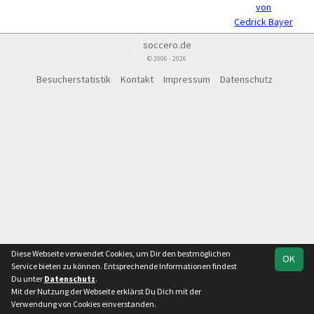
von
Cedrick Bayer
soccero.de
© 2006 - 2026
Besucherstatistik
Kontakt
Impressum
Datenschutz
Diese Webseite verwendet Cookies, um Dir den bestmöglichen
OK
Service bieten zu können. Entsprechende Informationen findest
Du unter
Datenschutz
.
Mit der Nutzung der Webseite erklärst Du Dich mit der
Verwendung von Cookies einverstanden.