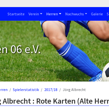
Startseite
Verein
Herren
Nachwuchs
Galerie
S
n 06 e.V.
rren
Spielerstatistik
2017/18
Jörg Albrecht
 Albrecht : Rote Karten (Alte Her