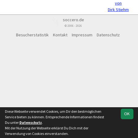
von
Dirk Stiehm
soccero.de
© 2006 - 2026
Besucherstatistik
Kontakt
Impressum
Datenschutz
Diese Webseite verwendet Cookies, um Dir den bestmöglichen
OK
Service bieten zu können. Entsprechende Informationen findest
Du unter
Datenschutz
.
Mit der Nutzung der Webseite erklärst Du Dich mit der
Verwendung von Cookies einverstanden.