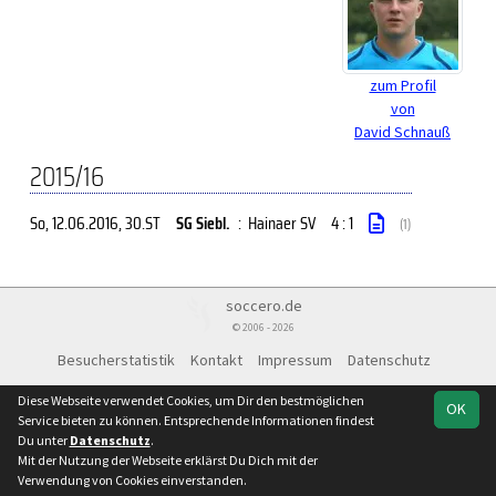
zum Profil
von
David Schnauß
2015/16
So, 12.06.2016
, 30.ST
SG Siebl.
:
Hainaer SV
4 : 1
(1)
soccero.de
© 2006 - 2026
Besucherstatistik
Kontakt
Impressum
Datenschutz
Diese Webseite verwendet Cookies, um Dir den bestmöglichen
OK
Service bieten zu können. Entsprechende Informationen findest
Du unter
Datenschutz
.
Mit der Nutzung der Webseite erklärst Du Dich mit der
Verwendung von Cookies einverstanden.