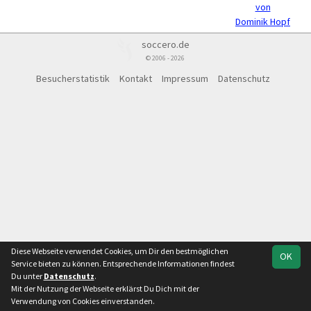
von
Dominik Hopf
soccero.de
© 2006 - 2026
Besucherstatistik
Kontakt
Impressum
Datenschutz
Diese Webseite verwendet Cookies, um Dir den bestmöglichen
OK
Service bieten zu können. Entsprechende Informationen findest
Du unter
Datenschutz
.
Mit der Nutzung der Webseite erklärst Du Dich mit der
Verwendung von Cookies einverstanden.