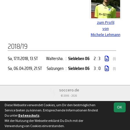
zum Profil
von
Michele Lehmann
2018/19
Sa, 17.11.2018
, 13.ST
Waltersha.
:
Siebleben 06
2 : 3
(1)
Sa, 06.04.2019
, 21.ST
Salzungen
:
Siebleben 06
3 : 0
(1)
soccero.de
© 2006 - 2026
Besucherstatistik
Kontakt
Impressum
Datenschutz
Diese Webseite verwendet Cookies, um Dir den bestmöglichen
OK
Service bieten zu können. Entsprechende Informationen findest
Du unter
Datenschutz
.
Mit der Nutzung der Webseite erklärst Du Dich mit der
Verwendung von Cookies einverstanden.