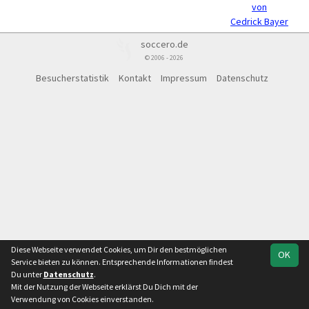
von
Cedrick Bayer
soccero.de
© 2006 - 2026
Besucherstatistik
Kontakt
Impressum
Datenschutz
Diese Webseite verwendet Cookies, um Dir den bestmöglichen
OK
Service bieten zu können. Entsprechende Informationen findest
Du unter
Datenschutz
.
Mit der Nutzung der Webseite erklärst Du Dich mit der
Verwendung von Cookies einverstanden.