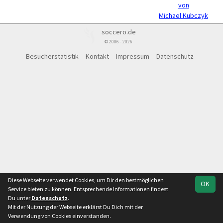
von
Michael Kubczyk
soccero.de
© 2006 - 2026
Besucherstatistik
Kontakt
Impressum
Datenschutz
Diese Webseite verwendet Cookies, um Dir den bestmöglichen
OK
Service bieten zu können. Entsprechende Informationen findest
Du unter
Datenschutz
.
Mit der Nutzung der Webseite erklärst Du Dich mit der
Verwendung von Cookies einverstanden.