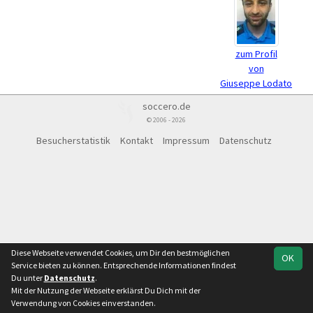
zum Profil
von
Giuseppe Lodato
soccero.de
© 2006 - 2026
Besucherstatistik
Kontakt
Impressum
Datenschutz
Diese Webseite verwendet Cookies, um Dir den bestmöglichen
OK
Service bieten zu können. Entsprechende Informationen findest
Du unter
Datenschutz
.
Mit der Nutzung der Webseite erklärst Du Dich mit der
Verwendung von Cookies einverstanden.