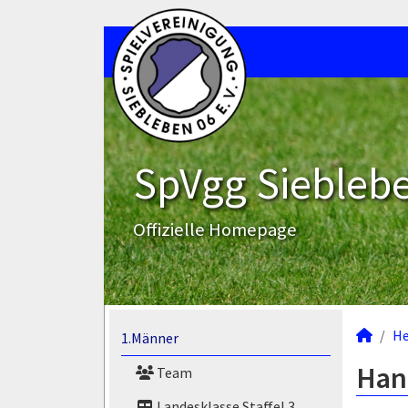
SpVgg Sieblebe
Offizielle Homepage
He
1.Männer
Hans
Team
Landesklasse Staffel 3