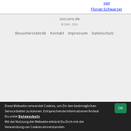
von
Florian Schwarzer
soccero.de
© 2006 - 2026
Besucherstatistik
Kontakt
Impressum
Datenschutz
Diese Webseite verwendet Cookies, um Dir den bestmöglichen
OK
Service bieten zu können. Entsprechende Informationen findest
Du unter
Datenschutz
.
Mit der Nutzung der Webseite erklärst Du Dich mit der
Verwendung von Cookies einverstanden.