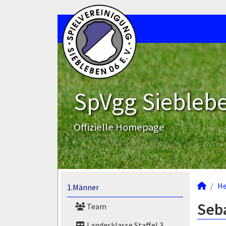
SpVgg Sieblebe
Offizielle Homepage
He
1.Männer
Seba
Team
Landesklasse Staffel 3