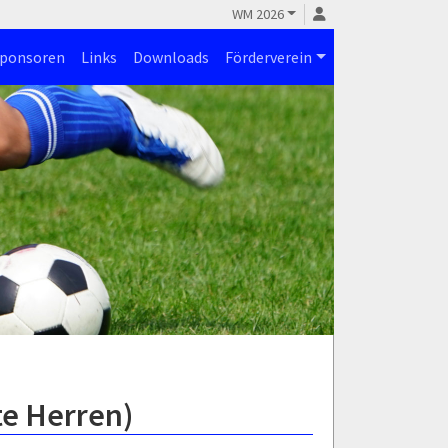
WM 2026
ponsoren
Links
Downloads
Förderverein
te Herren)