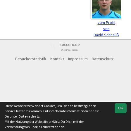
zum Profil
von
David Schnauß
soccero.de
© 2006 - 2026
Besucherstatistik
Kontakt
Impressum
Datenschutz
Diese Webseite verwendet Cookies, um Dir den bestmöglichen
OK
Service bieten zu können. Entsprechende Informationen findest
Du unter
Datenschutz
.
Mit der Nutzung der Webseite erklärst Du Dich mit der
Verwendung von Cookies einverstanden.