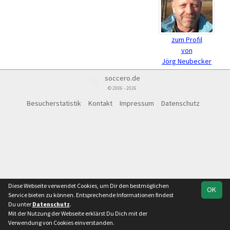
zum Profil
von
Jörg Neubecker
soccero.de
© 2006 - 2026
Besucherstatistik
Kontakt
Impressum
Datenschutz
Diese Webseite verwendet Cookies, um Dir den bestmöglichen
OK
Service bieten zu können. Entsprechende Informationen findest
Du unter
Datenschutz
.
Mit der Nutzung der Webseite erklärst Du Dich mit der
Verwendung von Cookies einverstanden.