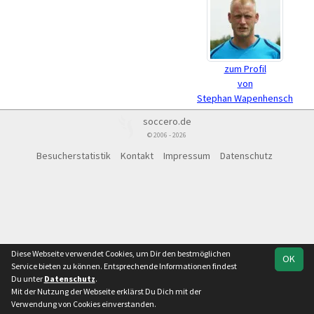
zum Profil
von
Stephan Wapenhensch
soccero.de
© 2006 - 2026
Besucherstatistik
Kontakt
Impressum
Datenschutz
Diese Webseite verwendet Cookies, um Dir den bestmöglichen
OK
Service bieten zu können. Entsprechende Informationen findest
Du unter
Datenschutz
.
Mit der Nutzung der Webseite erklärst Du Dich mit der
Verwendung von Cookies einverstanden.