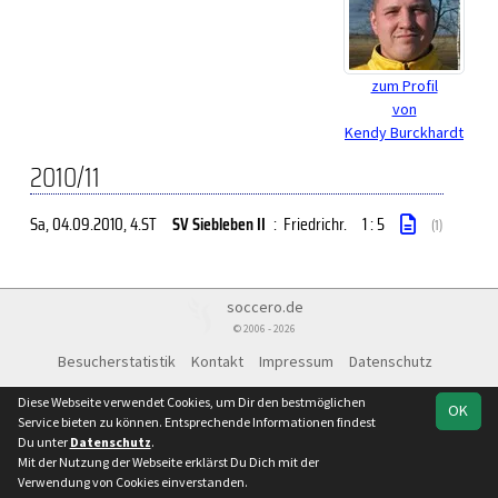
zum Profil
von
Kendy Burckhardt
2010/11
Sa, 04.09.2010
, 4.ST
SV Siebleben II
:
Friedrichr.
1 : 5
(1)
soccero.de
© 2006 - 2026
Besucherstatistik
Kontakt
Impressum
Datenschutz
Diese Webseite verwendet Cookies, um Dir den bestmöglichen
OK
Service bieten zu können. Entsprechende Informationen findest
Du unter
Datenschutz
.
Mit der Nutzung der Webseite erklärst Du Dich mit der
Verwendung von Cookies einverstanden.