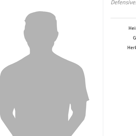
Defensives
Hei
G
Herk