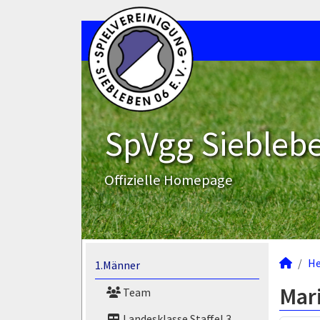
SpVgg Sieblebe
Offizielle Homepage
He
1.Männer
Mar
Team
Landesklasse Staffel 3