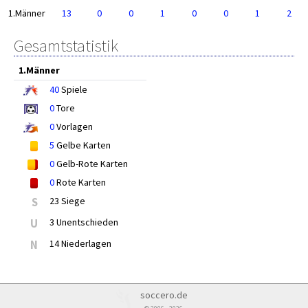
1.Männer
13
0
0
1
0
0
1
2
Gesamtstatistik
1.Männer
40
Spiele
0
Tore
0
Vorlagen
5
Gelbe Karten
0
Gelb-Rote Karten
0
Rote Karten
S
23 Siege
U
3 Unentschieden
N
14 Niederlagen
soccero.de