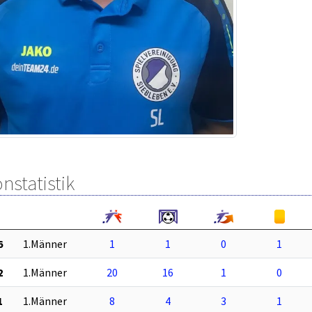
nstatistik
6
1.Männer
1
1
0
1
2
1.Männer
20
16
1
0
1
1.Männer
8
4
3
1