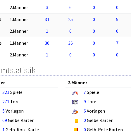
2.Männer
3
6
0
0
1
1.Männer
31
25
0
5
2.Männer
1
0
0
0
0
1.Männer
30
36
0
7
2.Männer
1
0
0
0
mtstatistik
ner
2.Männer
321
Spiele
7
Spiele
271
Tore
9
Tore
5
Vorlagen
6
Vorlagen
69
Gelbe Karten
0
Gelbe Karten
1
Gelb-Rote Karte
0
Gelb-Rote Karten