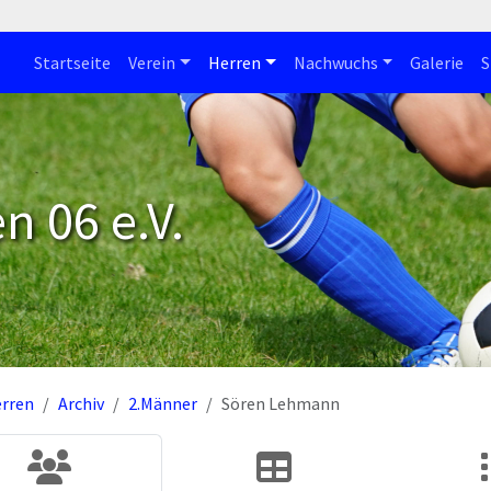
Startseite
Verein
Herren
Nachwuchs
Galerie
S
n 06 e.V.
rren
Archiv
2.Männer
Sören Lehmann