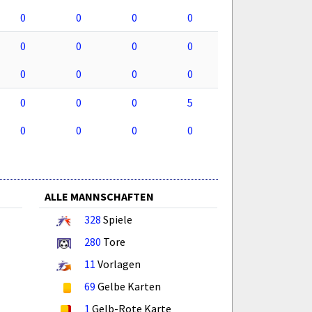
0
0
0
0
0
0
0
0
0
0
0
0
0
0
0
5
0
0
0
0
ALLE MANNSCHAFTEN
328
Spiele
280
Tore
11
Vorlagen
69
Gelbe Karten
1
Gelb-Rote Karte