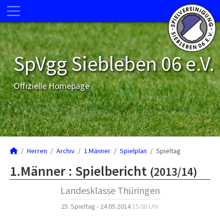
SpVgg Siebleben 06 e.V.
Offizielle Homepage
Herren
Archiv
1.Männer
Spielplan
Spieltag
1.Männer :
Spielbericht
(2013/14)
Landesklasse Thüringen
25. Spieltag - 24.05.2014
15:00 Uhr