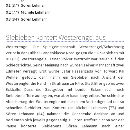
0:1 (37')
Sören Lehmann
0:2 (77')
Michele Lehmann
0:3 (84')
Sören Lehmann
Siebleben kontert Westerengel aus
Westerengel. Die Spielgemeinschaft Westerengel/Schernberg
verlor in der Fußball-Landesklasse Nord gegen die SG Siebleben mit
0:3 (0:1). Westerengels Trainer Volker Wattrodt war sauer auf den
Schiedsrichter. Seiner Meinung nach wurden seiner Mannschaft zwei
Elfmeter versagt. Erst wurde Jafar Hassanzada von Torwart Kai
Wehner gefoult, dann nahm ein Siebleber nach Ansicht der
Westerengler die Hand im Strafraum zu Hilfe. Statt Elfer gab es zwei
Eckbälle. Dass die Gastgeber mit beiden Ecken auch noch
Sieblebens Tore auflegten, war aber kaum begreifbar. Die schlechte
Absicherung der Westerengler mit nur einem Verteidiger lud die so
schnellen Siebleber zum Kontern ein. Michele Lehmann (77.) und
Sören Lehmann (84.) nahmen die Geschenke dankbar an und
bedienten sich jeweils gegenseitig zu ihren Treffern. Schon vor der
Pause konterte Sieblebens Sören Lehmann nach einer