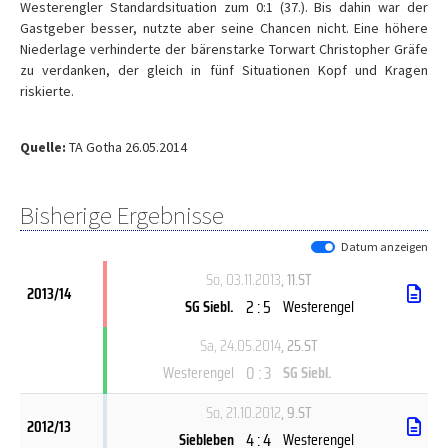
Westerengler Standardsituation zum 0:1 (37.). Bis dahin war der
Gastgeber besser, nutzte aber seine Chancen nicht. Eine höhere
Niederlage verhinderte der bärenstarke Torwart Christopher Gräfe
zu verdanken, der gleich in fünf Situationen Kopf und Kragen
riskierte.
Quelle:
TA Gotha 26.05.2014
Bisherige Ergebnisse
Datum anzeigen
So, 03.11.2013
, 11.ST
2013/14
2 : 5
SG Siebl.
Westerengel
Sa, 24.05.2014
, 25.ST
0 : 3
Westerengel
SG Siebl.
So, 21.10.2012
, 9.ST
2012/13
4 : 4
Siebleben
Westerengel