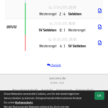
Sa, 27.04.2013
, 23.ST
2 : 4
Westerengel
Siebleben
So, 23.10.2011
, 10.ST
2011/12
8 : 1
SV Siebleben
Westerengel
Sa, 05.05.2012
, 25.ST
4 : 1
Westerengel
SV Siebleben
Zurück
soccero.de
© 2006 - 2026
Besucherstatistik
Kontakt
Impressum
Datenschutz
Diese Webseite verwendet Cookies, um Dir den bestmöglichen
OK
Service bieten zu können. Entsprechende Informationen findest
Du unter
Datenschutz
.
Mit der Nutzung der Webseite erklärst Du Dich mit der