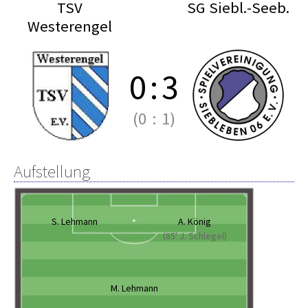
TSV
SG Siebl.-Seeb.
Westerengel
0
:
3
(0
:
1)
Aufstellung
S. Lehmann
A. König
(85' J. Schlegel)
M. Lehmann