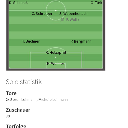
D. Schnauß
O. Türk
C. Schreiber
S. Wapenhensch
(65' P. Wolf)
T. Büchner
P. Bergmann
R. Holzapfel
K. Wehner
Spielstatistik
Tore
2x Sören Lehmann
,
Michele Lehmann
Zuschauer
80
Torfolge