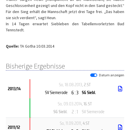
Geschlossenheit gezeigt und den Kopf nicht in den Sand gesteckt.“
Für den Sieg erhält die Mannschaft jetzt drei Tage frei. „Das haben
sie sich verdient“, sagt Heun.
In 14 Tagen erwartet Siebleben den Tabellenvorletzten Bad
Tennstedt.
Quelle:
TA Gotha 10.03.2014
Bisherige Ergebnisse
Datum anzeigen
So, 18.08.2013
, 2.ST
2013/14
6 : 3
SV Siemerode
SG Siebl.
So, 09.03.2014
, 16.ST
2 : 1
SG Siebl.
SV Siemerode
So, 11.09.2011
, 4.ST
2011/12