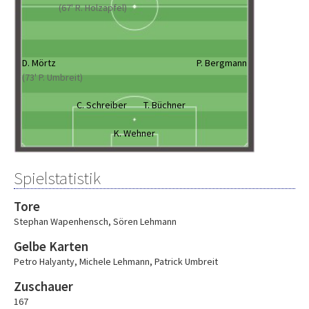
(67' R. Holzapfel)
D. Mörtz
P. Bergmann
(73' P. Umbreit)
C. Schreiber
T. Büchner
K. Wehner
Spielstatistik
Tore
Stephan Wapenhensch
,
Sören Lehmann
Gelbe Karten
Petro Halyanty
,
Michele Lehmann
,
Patrick Umbreit
Zuschauer
167