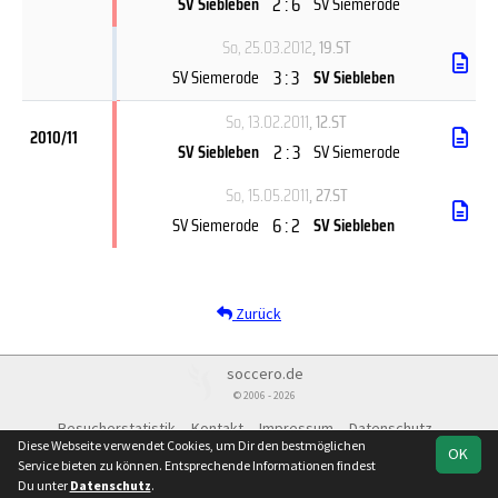
2 : 6
SV Siebleben
SV Siemerode
So, 25.03.2012
, 19.ST
3 : 3
SV Siemerode
SV Siebleben
So, 13.02.2011
, 12.ST
2010/11
2 : 3
SV Siebleben
SV Siemerode
So, 15.05.2011
, 27.ST
6 : 2
SV Siemerode
SV Siebleben
Zurück
soccero.de
© 2006 - 2026
Besucherstatistik
Kontakt
Impressum
Datenschutz
Diese Webseite verwendet Cookies, um Dir den bestmöglichen
OK
Service bieten zu können. Entsprechende Informationen findest
Du unter
Datenschutz
.