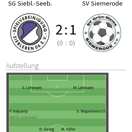
SG Siebl.-Seeb.
SV Siemerode
2
:
1
(0
:
0)
Aufstellung
S. Lehmann
M. Lehmann
P. Halyanty
S. Wapenhensch
(46' D. Schnauß)
D. Gedig
M. Häfer