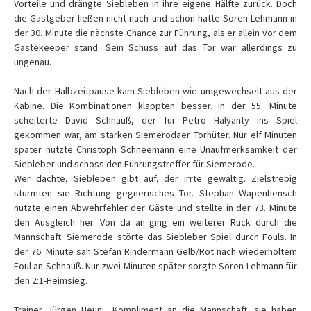
Vorteile und drängte Siebleben in ihre eigene Hälfte zurück. Doch
die Gastgeber ließen nicht nach und schon hatte Sören Lehmann in
der 30. Minute die nächste Chance zur Führung, als er allein vor dem
Gästekeeper stand. Sein Schuss auf das Tor war allerdings zu
ungenau.
Nach der Halbzeitpause kam Siebleben wie umgewechselt aus der
Kabine. Die Kombinationen klappten besser. In der 55. Minute
scheiterte David Schnauß, der für Petro Halyanty ins Spiel
gekommen war, am starken Siemerodaer Torhüter. Nur elf Minuten
später nutzte Christoph Schneemann eine Unaufmerksamkeit der
Siebleber und schoss den Führungstreffer für Siemerode.
Wer dachte, Siebleben gibt auf, der irrte gewaltig. Zielstrebig
stürmten sie Richtung gegnerisches Tor. Stephan Wapenhensch
nutzte einen Abwehrfehler der Gäste und stellte in der 73. Minute
den Ausgleich her. Von da an ging ein weiterer Ruck durch die
Mannschaft. Siemerode störte das Siebleber Spiel durch Fouls. In
der 76. Minute sah Stefan Rindermann Gelb/Rot nach wiederholtem
Foul an Schnauß. Nur zwei Minuten später sorgte Sören Lehmann für
den 2:1-Heimsieg.
Trainer Jürgen Heun: „Kompliment an die Mannschaft, sie haben