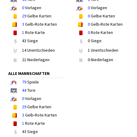
0
Vorlagen
0
Vorlagen
29
Gelbe Karten
0
Gelbe Karten
3
Gelb-Rote Karten
0
Gelb-Rote Karten
1
Rote Karte
0
Rote Karten
S
43 Siege
S
0 Siege
U
14 Unentschieden
U
1 Unentschieden
N
21 Niederlagen
N
0 Niederlagen
ALLE MANNSCHAFTEN
79
Spiele
44
Tore
0
Vorlagen
29
Gelbe Karten
3
Gelb-Rote Karten
1
Rote Karte
S
43 Siege