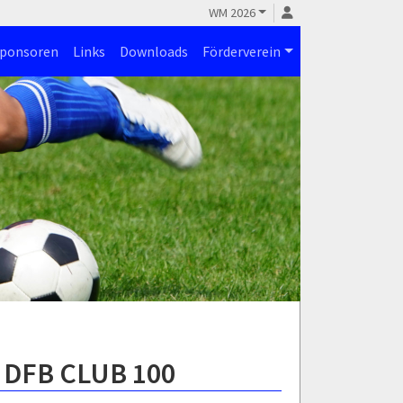
WM 2026
ponsoren
Links
Downloads
Förderverein
m DFB CLUB 100