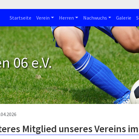
Startseite
Verein
Herren
Nachwuchs
Galerie
S
n 06 e.V.
.04.2026
teres Mitglied unseres Vereins i